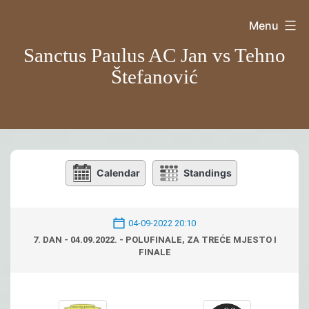
Skip
Menu
to
Sanctus Paulus AC Jan vs Tehno
content
Štefanović
Calendar
Standings
04-09-2022 20:10
7. DAN - 04.09.2022. - POLUFINALE, ZA TREĆE MJESTO I
FINALE